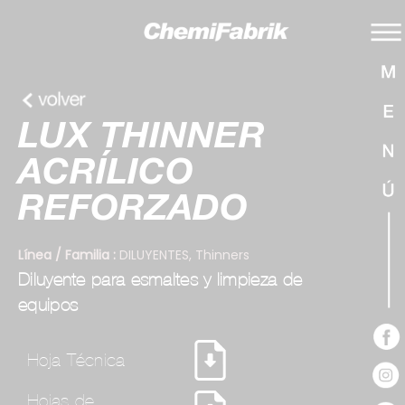
LUX THINNER
ACRÍLICO
REFORZADO
Línea / Familia :
DILUYENTES
,
Thinners
Diluyente para esmaltes y limpieza de
equipos
Hoja Técnica
Hojas de