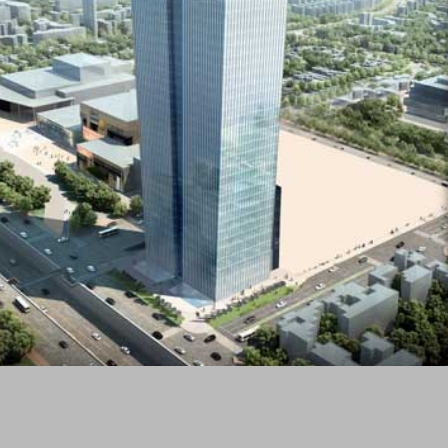
USUARIO FINAL:
BANCO DE LA NACIÓN
CATEGORIA:
ARQUITECTÓNICO
SISTEMA/PRODUCTOS:
LÁTEX COLORMAX