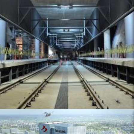
USUARIO FINAL:
LINEA 2 METRO DE LIMA
CATEGORIA:
ARQUITECTÓNICO
SISTEMA/PRODUCTOS:
GAMAX TEMPLE FINO
LÁTEX GAMAX SUPER COLOR
LÁTEX GAMAX SATINADO COLOR