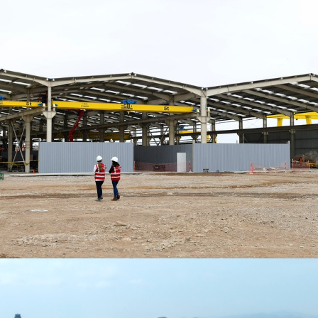
USUARIO FINAL:
TUNELES Y PREFABRICADOS INKA
SAC
CATEGORIA:
ARQUITECTÓNICO
SISTEMA/PRODUCTOS:
LÁTEX GAMAX SUPER COLOR
LÁTEX GAMAX SATINADO COLOR