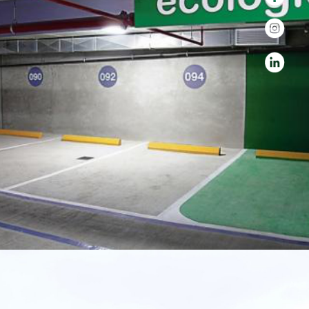
USUARIO FINAL:
LOS PORTALES S.A.
CATEGORIA:
ARQUITECTÓNICO
SISTEMA/PRODUCTOS:
LÁTEX GAMAX SATINADO COLOR