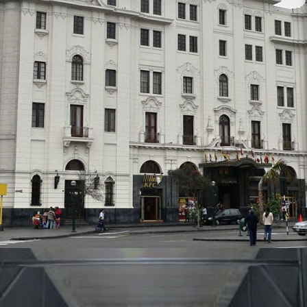
USUARIO FINAL:
GRAN HOTEL BOLIVAR
CATEGORIA:
ARQUITECTÓNICO
SISTEMA/PRODUCTOS:
LÁTEX GAMAX SATINADO ELASTOMERICO