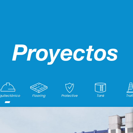
Proyectos
quitectónico
Flooring
Protective
Tank
Traf