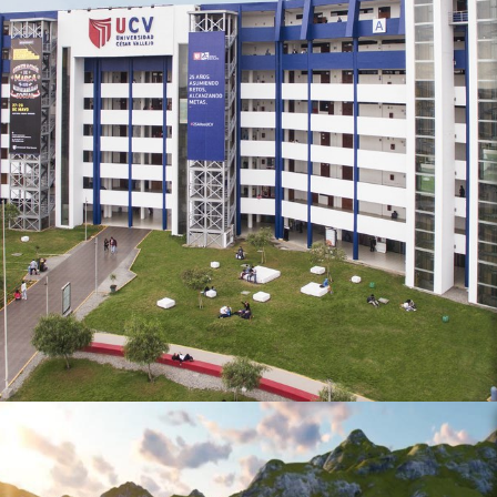
USUARIO FINAL:
UNIVERSIDAD CESAR VALLEJO
CATEGORIA:
ARQUITECTÓNICO
SISTEMA/PRODUCTOS:
LÁTEX GAMAX SATINADO COLOR