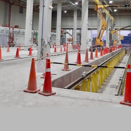
USUARIO FINAL:
LINEA 2 METRO DE LIMA
CATEGORIA:
ARQUITECTÓNICO
SISTEMA/PRODUCTOS:
GAMAX TEMPLE FINO
LÁTEX GAMAX SUPER COLOR
LÁTEX GAMAX SATINADO COLOR