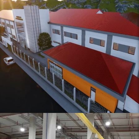
USUARIO FINAL:
MINISTERIO DE SALUD
CATEGORIA:
ARQUITECTÓNICO
SISTEMA/PRODUCTOS:
LÁTEX GAMAX SATINADO ELASTOMERICO